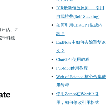
）
JCR最新镇压原则──引用
自我堆叠(Self-Stacking)
如何引用ChatGPT生成内
力评估、西
容？
源学科综
EndNote中如何去除重复论
文？
ChatGPT使用教程
PubMed使用教程
Web of Science 核心合集使
用教程
te
使用Zotero在Word中引
用，如何修改引用格式