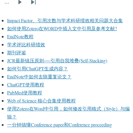
页
面
面
面
面
面
面
面
面
面
…
下
末
一
页
Impact Factor、引用次数与学术科研绩效相关问题大合集
页
如何使用Zotero在WORD中插入文中引用及参考文献?
EndNote教程
学术评比科研绩效
期刊评鉴
JCR最新镇压原则──引用自我堆叠(Self-Stacking)
如何引用ChatGPT生成内容？
EndNote中如何去除重复论文？
ChatGPT使用教程
PubMed使用教程
Web of Science 核心合集使用教程
使用Zotero在Word中引用，如何修改引用格式（Style）与编
辑？
一分钟搞懂Conference paper和Conference proceeding